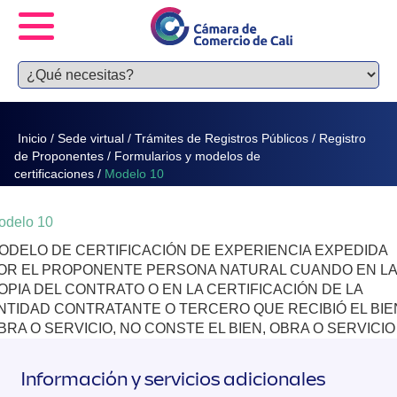
Inicio
/
Sede virtual
/
Trámites de Registros Públicos
/
Registro
de Proponentes
/
Formularios y modelos de
certificaciones
/
Modelo 10
odelo 10
ODELO DE CERTIFICACIÓN DE EXPERIENCIA EXPEDIDA
OR EL PROPONENTE PERSONA NATURAL CUANDO EN LA
OPIA DEL CONTRATO O EN LA CERTIFICACIÓN DE LA
NTIDAD CONTRATANTE O TERCERO QUE RECIBIÓ EL BIE
BRA O SERVICIO, NO CONSTE EL BIEN, OBRA O SERVICIO
Información y servicios adicionales