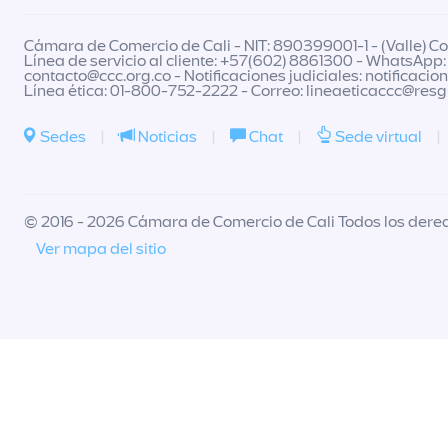
Cámara de Comercio de Cali - NIT: 890399001-1 - (Valle) Col
Línea de servicio al cliente: +57(602) 8861300 - WhatsApp:
contacto@ccc.org.co
- Notificaciones judiciales:
notificacio
Línea ética: 01-800-752-2222 - Correo:
lineaeticaccc@res
Sedes
|
Noticias
|
Chat
|
Sede virtual
|
© 2016 - 2026 Cámara de Comercio de Cali Todos los dere
Ver mapa del sitio