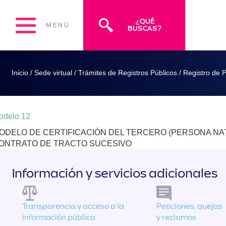
¿QUÉ
MENÚ
BUSCAS?
Inicio
/
Sede virtual
/
Trámites de Registros Públicos
/
Registro de 
odelo 12
ODELO DE CERTIFICACIÓN DEL TERCERO (PERSONA NATU
ONTRATO DE TRACTO SUCESIVO
Información y servicios adicionales
Transparencia y acceso a la
Peticiones, quejas
información pública
y reclamos