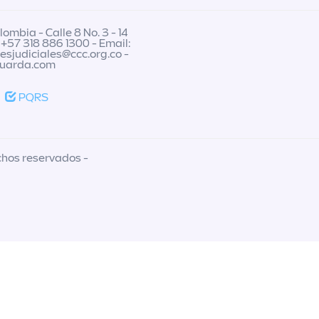
ombia - Calle 8 No. 3 - 14
 +57 318 886 1300 - Email:
nesjudiciales@ccc.org.co
-
guarda.com
PQRS
chos reservados -