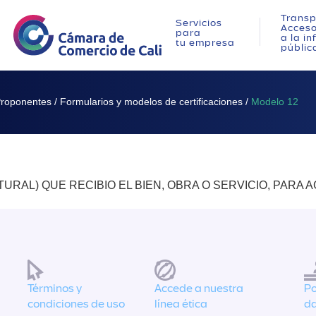
Transp
Servicios
Acces
para
a la i
tu empresa
públic
Proponentes
/
Formularios y modelos de certificaciones
/
Modelo 12
RAL) QUE RECIBIO EL BIEN, OBRA O SERVICIO, PARA 
Términos y
Accede a nuestra
Po
condiciones de uso
línea ética
da