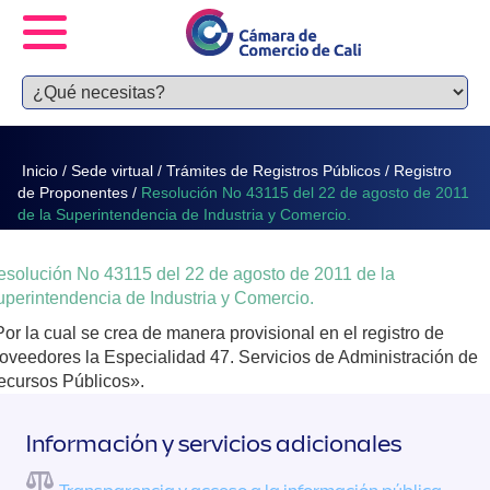
Inicio
/
Sede virtual
/
Trámites de Registros Públicos
/
Registro
de Proponentes
/
Resolución No 43115 del 22 de agosto de 2011
de la Superintendencia de Industria y Comercio.
esolución No 43115 del 22 de agosto de 2011 de la
perintendencia de Industria y Comercio.
or la cual se crea de manera provisional en el registro de
oveedores la Especialidad 47. Servicios de Administración de
ecursos Públicos».
Información y servicios adicionales