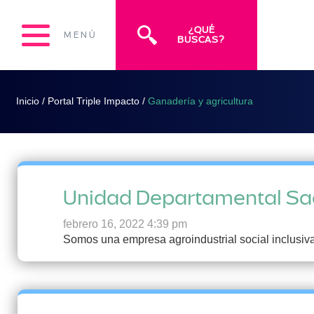
¿QUÉ
MENÚ
BUSCAS?
Inicio
/
Portal Triple Impacto
/
Ganadería y agricultura
Unidad Departamental Sac
febrero 16, 2022 4:39 pm
Somos una empresa agroindustrial social inclusiva 