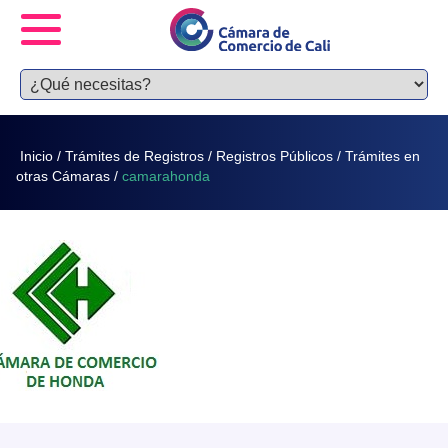
Inicio
/
Trámites de Registros
/
Registros Públicos
/
Trámites en
otras Cámaras
/
camarahonda