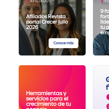
AFILIADOS
V
9 f
Afiliados Revista
for
portal Crecer julio
lid
2026
tu 
emp
Conoce más
Herramientas y
servicios para el
crecimiento de tu