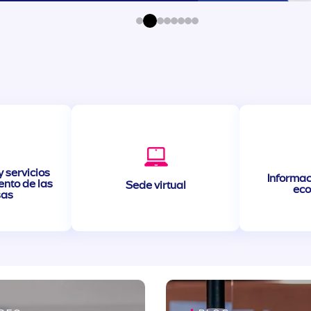
 servicios
Informac
ento de las
Sede virtual
ec
sas