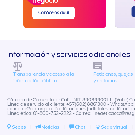
negocio
Conócelos aquí
Información y servicios adicionales
Transparencia y acceso a la
Peticiones, quejas
información pública
y reclamos
Cámara de Comercio de Cali - NIT: 890399001-1 - (Valle) Col
Línea de servicio al cliente: +57(602) 8861300 - WhatsApp:
contacto@ccc.org.co
- Notificaciones judiciales:
notificacio
Línea ética: 01-800-752-2222 - Correo:
lineaeticaccc@res
Sedes
|
Noticias
|
Chat
|
Sede virtual
|