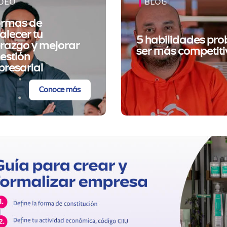
IDEO
BLOG
ormas de
talecer tu
5 habilidades pr
erazgo y mejorar
ser más competiti
gestión
resarial
Conoce más