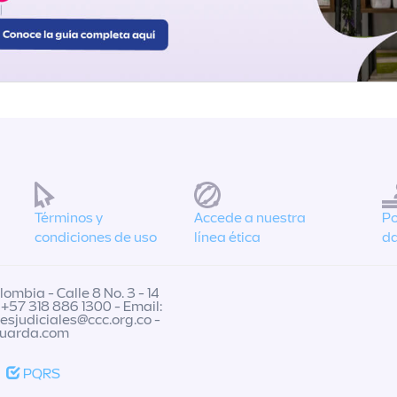
Términos y
Accede a nuestra
Po
condiciones de uso
línea ética
da
ombia - Calle 8 No. 3 - 14
 +57 318 886 1300 - Email:
nesjudiciales@ccc.org.co
-
guarda.com
PQRS