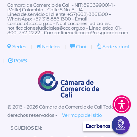
Cámara de Comercio de Cali - NIT: 890399001-1 -
(Valle) Colombia - Calle 8 No. 3 - 14
Línea de servicio al cliente: +57(602) 8861300 -
WhatsApp: +57 318 886 1300 - Email:
contacto@ccc.org.co
- Notificaciones judiciales:
notificacionesjudiciales@ccc.org.co
- Línea ética: 01-
800-752-2222 - Correo:
lineaeticaccc@resguarda.com
Sedes
|
Noticias
|
Chat
|
Sede virtual
|
PQRS
© 2016 - 2026 Cámara de Comercio de Cali Todos los
derechos reservados -
Ver mapa del sitio
Escríbenos
SÍGUENOS EN: