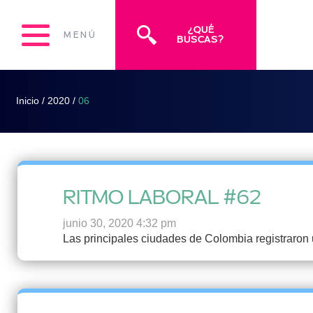
¿QUÉ
MENÚ
BUSCAS?
Inicio
/
2020
/
06
RITMO LABORAL #62
junio 30, 2020 4:32 pm
Las principales ciudades de Colombia registraron