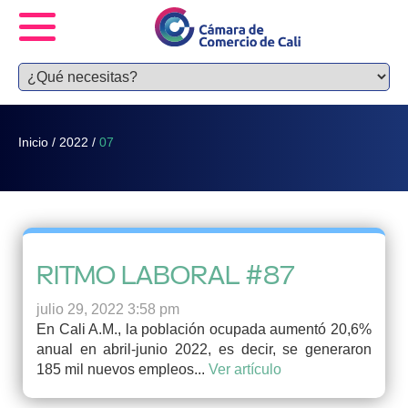
Inicio
/
2022
/
07
RITMO LABORAL #87
julio 29, 2022 3:58 pm
En Cali A.M., la población ocupada aumentó 20,6%
anual en abril-junio 2022, es decir, se generaron
185 mil nuevos empleos...
Ver artículo