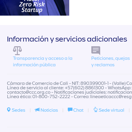
Información y servicios adicionales
Transparencia y acceso a la
Peticiones, quejas
información pública
y reclamos
Cámara de Comercio de Cali - NIT: 890399001-1 - (Valle) Col
Línea de servicio al cliente: +57(602) 8861300 - WhatsApp:
contacto@ccc.org.co
- Notificaciones judiciales:
notificacio
Línea ética: 01-800-752-2222 - Correo:
lineaeticaccc@res
Sedes
|
Noticias
|
Chat
|
Sede virtual
|