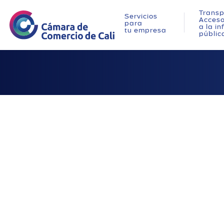
Transp
Servicios
Acces
para
a la i
tu empresa
públic