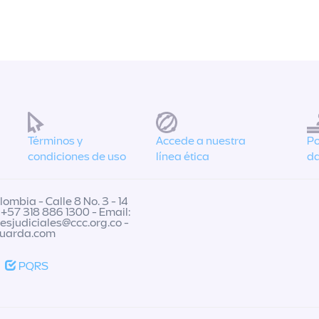
Términos y
Accede a nuestra
Po
condiciones de uso
línea ética
da
ombia - Calle 8 No. 3 - 14
 +57 318 886 1300 - Email:
nesjudiciales@ccc.org.co
-
guarda.com
PQRS