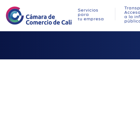
Transp
Servicios
Acces
para
a la i
tu empresa
públic