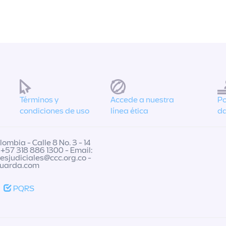
Términos y
Accede a nuestra
Po
condiciones de uso
línea ética
da
ombia - Calle 8 No. 3 - 14
 +57 318 886 1300 - Email:
nesjudiciales@ccc.org.co
-
guarda.com
PQRS