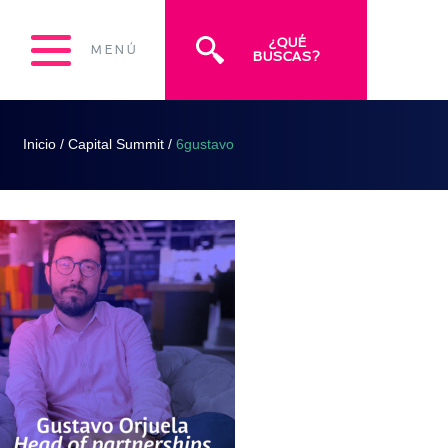
¿QUÉ
MENÚ
BUSCAS?
Inicio
/
Capital Summit
/
6gustavo