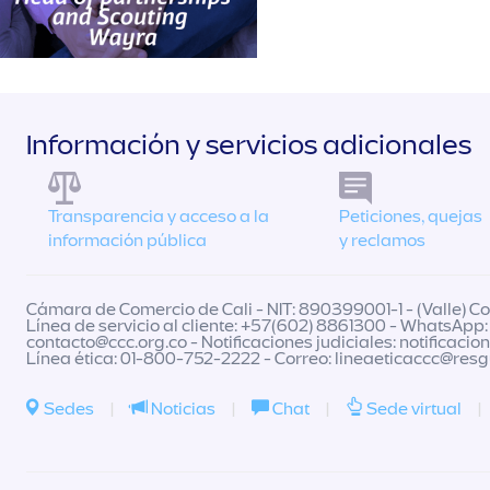
Información y servicios adicionales
Transparencia y acceso a la
Peticiones, quejas
información pública
y reclamos
Cámara de Comercio de Cali - NIT: 890399001-1 - (Valle) Col
Línea de servicio al cliente: +57(602) 8861300 - WhatsApp:
contacto@ccc.org.co
- Notificaciones judiciales:
notificacio
Línea ética: 01-800-752-2222 - Correo:
lineaeticaccc@res
Sedes
|
Noticias
|
Chat
|
Sede virtual
|