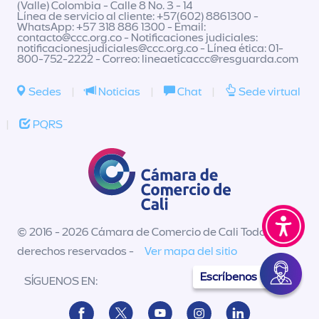
(Valle) Colombia - Calle 8 No. 3 - 14
Línea de servicio al cliente: +57(602) 8861300 -
WhatsApp: +57 318 886 1300 - Email:
contacto@ccc.org.co
- Notificaciones judiciales:
notificacionesjudiciales@ccc.org.co
- Línea ética: 01-
800-752-2222 - Correo:
lineaeticaccc@resguarda.com
Sedes
|
Noticias
|
Chat
|
Sede virtual
|
PQRS
© 2016 - 2026 Cámara de Comercio de Cali Todos los
derechos reservados -
Ver mapa del sitio
Escríbenos
SÍGUENOS EN: