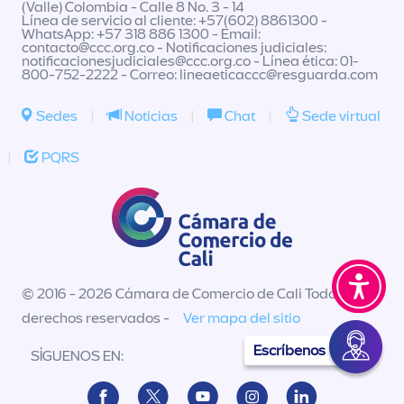
(Valle) Colombia - Calle 8 No. 3 - 14
Línea de servicio al cliente: +57(602) 8861300 -
WhatsApp: +57 318 886 1300 - Email:
contacto@ccc.org.co
- Notificaciones judiciales:
notificacionesjudiciales@ccc.org.co
- Línea ética: 01-
800-752-2222 - Correo:
lineaeticaccc@resguarda.com
Sedes
|
Noticias
|
Chat
|
Sede virtual
|
PQRS
© 2016 - 2026 Cámara de Comercio de Cali Todos los
derechos reservados -
Ver mapa del sitio
Escríbenos
SÍGUENOS EN: