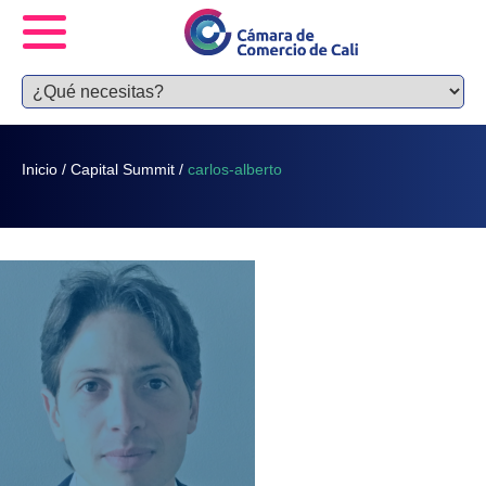
Inicio
/
Capital Summit
/
carlos-alberto