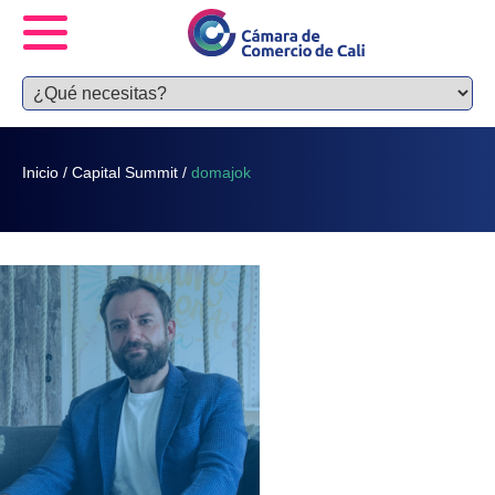
Inicio
/
Capital Summit
/
domajok