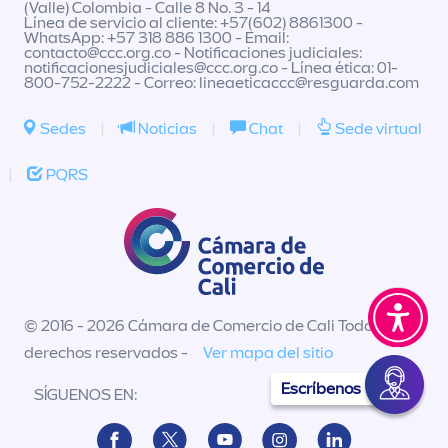
(Valle) Colombia - Calle 8 No. 3 - 14
Línea de servicio al cliente: +57(602) 8861300 -
WhatsApp: +57 318 886 1300 - Email:
contacto@ccc.org.co
- Notificaciones judiciales:
notificacionesjudiciales@ccc.org.co
- Línea ética: 01-
800-752-2222 - Correo:
lineaeticaccc@resguarda.com
Sedes
|
Noticias
|
Chat
|
Sede virtual
|
PQRS
© 2016 - 2026 Cámara de Comercio de Cali Todos los
derechos reservados -
Ver mapa del sitio
Escríbenos
SÍGUENOS EN: