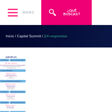
¿QUÉ
MENÚ
BUSCAS?
Inicio
/
Capital Summit
/
j24-responsive