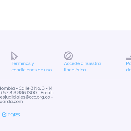
Términos y
Accede a nuestra
Po
condiciones de uso
línea ética
da
ombia - Calle 8 No. 3 - 14
 +57 318 886 1300 - Email:
nesjudiciales@ccc.org.co
-
guarda.com
PQRS