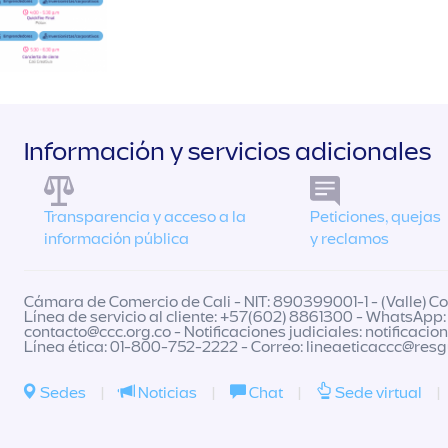
Información y servicios adicionales
Transparencia y acceso a la
Peticiones, quejas
información pública
y reclamos
Cámara de Comercio de Cali - NIT: 890399001-1 - (Valle) Col
Línea de servicio al cliente: +57(602) 8861300 - WhatsApp:
contacto@ccc.org.co
- Notificaciones judiciales:
notificacio
Línea ética: 01-800-752-2222 - Correo:
lineaeticaccc@res
Sedes
|
Noticias
|
Chat
|
Sede virtual
|