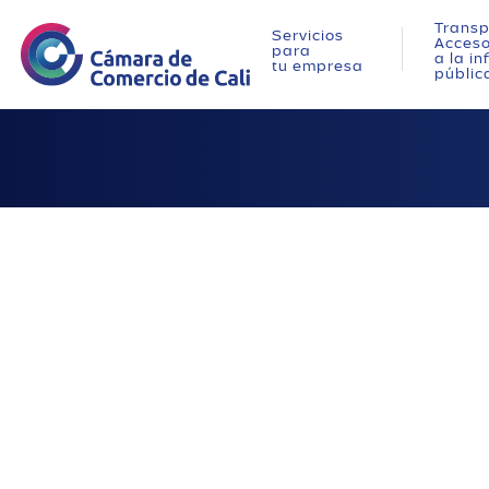
Transp
Servicios
Acces
para
a la i
tu empresa
públic