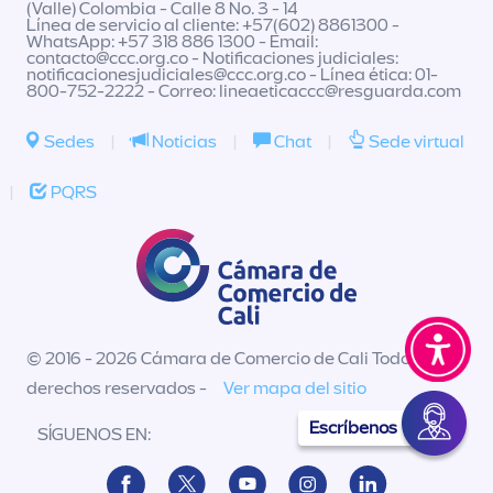
(Valle) Colombia - Calle 8 No. 3 - 14
Línea de servicio al cliente: +57(602) 8861300 -
WhatsApp: +57 318 886 1300 - Email:
contacto@ccc.org.co
- Notificaciones judiciales:
notificacionesjudiciales@ccc.org.co
- Línea ética: 01-
800-752-2222 - Correo:
lineaeticaccc@resguarda.com
Sedes
|
Noticias
|
Chat
|
Sede virtual
|
PQRS
© 2016 - 2026 Cámara de Comercio de Cali Todos los
derechos reservados -
Ver mapa del sitio
Escríbenos
SÍGUENOS EN: