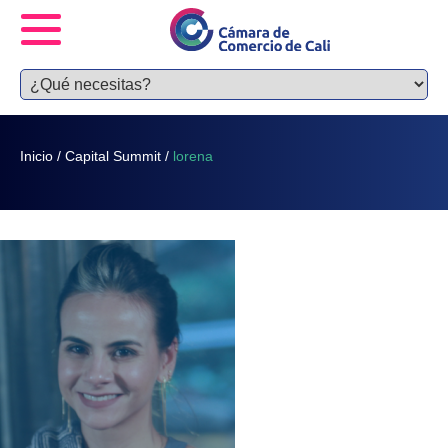
Inicio
/
Capital Summit
/
lorena