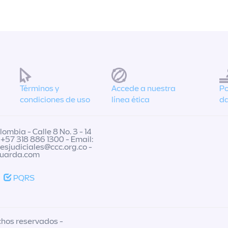
Términos y
Accede a nuestra
Po
condiciones de uso
línea ética
da
ombia - Calle 8 No. 3 - 14
 +57 318 886 1300 - Email:
nesjudiciales@ccc.org.co
-
guarda.com
PQRS
chos reservados -