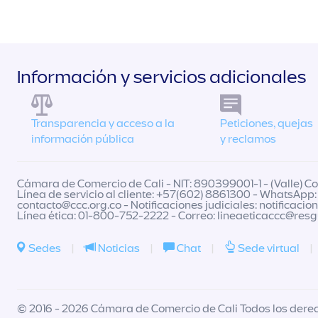
Información y servicios adicionales
Transparencia y acceso a la
Peticiones, quejas
información pública
y reclamos
Cámara de Comercio de Cali - NIT: 890399001-1 - (Valle) Col
Línea de servicio al cliente: +57(602) 8861300 - WhatsApp:
contacto@ccc.org.co
- Notificaciones judiciales:
notificacio
Línea ética: 01-800-752-2222 - Correo:
lineaeticaccc@res
Sedes
|
Noticias
|
Chat
|
Sede virtual
|
© 2016 - 2026 Cámara de Comercio de Cali Todos los dere