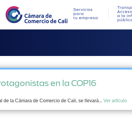
Transp
Servicios
Acces
para
a la i
tu empresa
públic
rotagonistas en la COP16
l de la Cámara de Comercio de Cali, se llevará...
Ver artículo