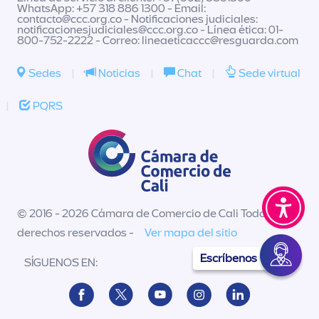
WhatsApp: +57 318 886 1300 - Email:
contacto@ccc.org.co
- Notificaciones judiciales:
notificacionesjudiciales@ccc.org.co
- Línea ética: 01-
800-752-2222 - Correo:
lineaeticaccc@resguarda.com
Sedes
|
Noticias
|
Chat
|
Sede virtual
|
PQRS
© 2016 - 2026 Cámara de Comercio de Cali Todos los
derechos reservados -
Ver mapa del sitio
Escríbenos
SÍGUENOS EN: