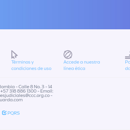
Términos y
Accede a nuestra
Po
condiciones de uso
línea ética
da
ombia - Calle 8 No. 3 - 14
 +57 318 886 1300 - Email:
nesjudiciales@ccc.org.co
-
guarda.com
PQRS