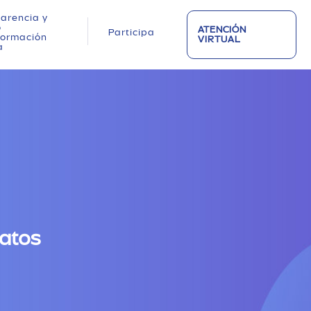
arencia y
o
ATENCIÓN
Participa
nformación
VIRTUAL
a
datos