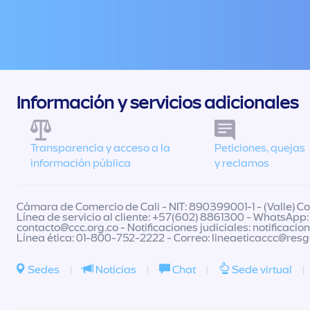
Información y servicios adicionales
Transparencia y acceso a la
Peticiones, quejas
información pública
y reclamos
Cámara de Comercio de Cali - NIT: 890399001-1 - (Valle) Col
Línea de servicio al cliente: +57(602) 8861300 - WhatsApp:
contacto@ccc.org.co
- Notificaciones judiciales:
notificacio
Línea ética: 01-800-752-2222 - Correo:
lineaeticaccc@res
Sedes
|
Noticias
|
Chat
|
Sede virtual
|