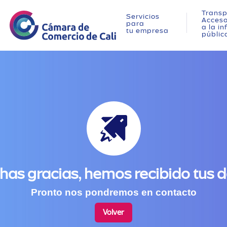
Transp
Servicios
Acces
para
a la i
tu empresa
públic
as gracias, hemos recibido tus 
Pronto nos pondremos en contacto
Volver