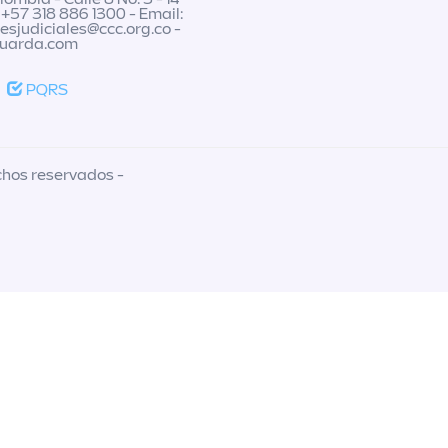
 +57 318 886 1300 - Email:
nesjudiciales@ccc.org.co
-
guarda.com
PQRS
chos reservados -