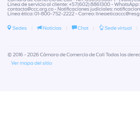
Línea de servicio al cliente: +57(602) 8861300 - WhatsApp:
contacto@ccc.org.co
- Notificaciones judiciales:
notificacio
Línea ética: 01-800-752-2222 - Correo:
lineaeticaccc@res
Sedes
|
Noticias
|
Chat
|
Sede virtual
|
© 2016 - 2026 Cámara de Comercio de Cali Todos los dere
Ver mapa del sitio