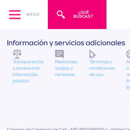
¿QUÉ
MENÚ
BUSCAS?
Información y servicios adicionales
Transparencia
Peticiones,
Términos y
A
y acceso a la
quejas y
condiciones
a
información
reclamos
de uso
n
pública
l
é
Cámara de Comercio de Cali - NIT: 890399001-1 - (Valle) Col