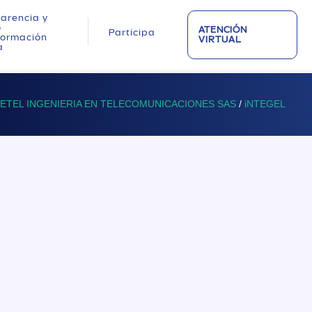
arencia y
o
ATENCIÓN
Participa
nformación
VIRTUAL
a
GETEL INGENIERIA EN TELECOMUNICACIONES SAS
/
iNTEGEL