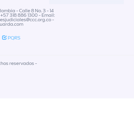
ombia - Calle 8 No. 3 - 14
 +57 318 886 1300 - Email:
nesjudiciales@ccc.org.co
-
guarda.com
PQRS
chos reservados -