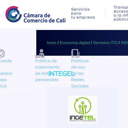
Transp
Servicios
Acces
para
a la i
tu empresa
públic
Inicio
/
Economía digital
/
Servicios ITO
/
IN
ccede
Política de
Políticas
tratamiento
de uso
iNTEGEL
uestra
de datos
de las
ínea
personales
Redes
Publicado 11 julio, 2022
tica
Sociales