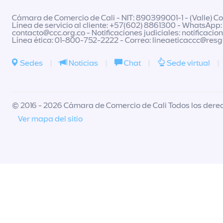
Cámara de Comercio de Cali - NIT: 890399001-1 - (Valle) Col
Línea de servicio al cliente: +57(602) 8861300 - WhatsApp:
contacto@ccc.org.co
- Notificaciones judiciales:
notificacio
Línea ética: 01-800-752-2222 - Correo:
lineaeticaccc@res
Sedes
|
Noticias
|
Chat
|
Sede virtual
|
© 2016 - 2026 Cámara de Comercio de Cali Todos los dere
Ver mapa del sitio