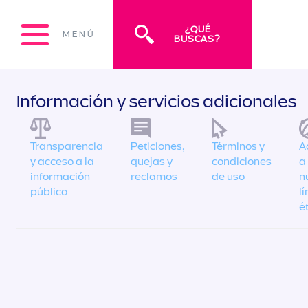
¿QUÉ
MENÚ
BUSCAS?
Información y servicios adicionales
Transparencia
Peticiones,
Términos y
A
y acceso a la
quejas y
condiciones
a
información
reclamos
de uso
n
pública
l
é