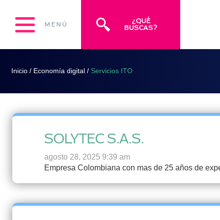
¿QUÉ
MENÚ
BUSCAS?
Inicio
/
Economía digital
/
Servicios ITO
SOLYTEC S.A.S.
agosto 28, 2025 9:39 am
Empresa Colombiana con mas de 25 años de experie