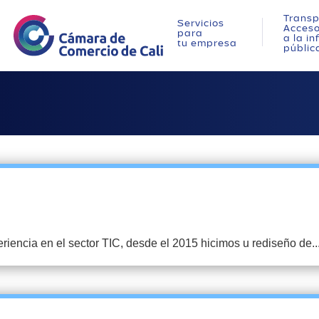
Transp
Servicios
Acces
para
a la i
tu empresa
públic
ncia en el sector TIC, desde el 2015 hicimos u rediseño de..