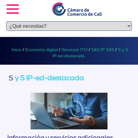
Inicio
/
Economía digital
/
Servicios ITO
/
S&S IP SAS
/
S y S
IP-ed-destacada
S
y S IP-ed-destacada
Publicado 27 agosto, 2025
Información y servicios adicionales