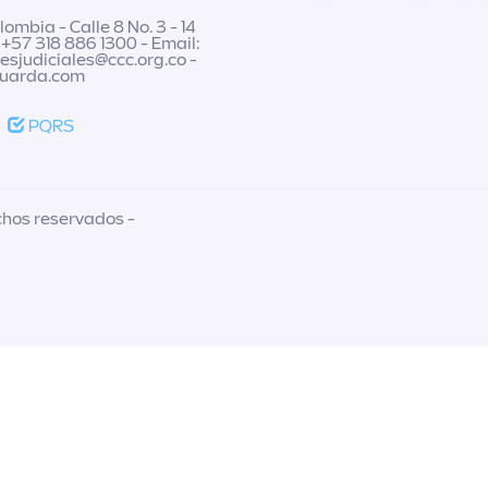
ombia - Calle 8 No. 3 - 14
 +57 318 886 1300 - Email:
nesjudiciales@ccc.org.co
-
guarda.com
PQRS
chos reservados -