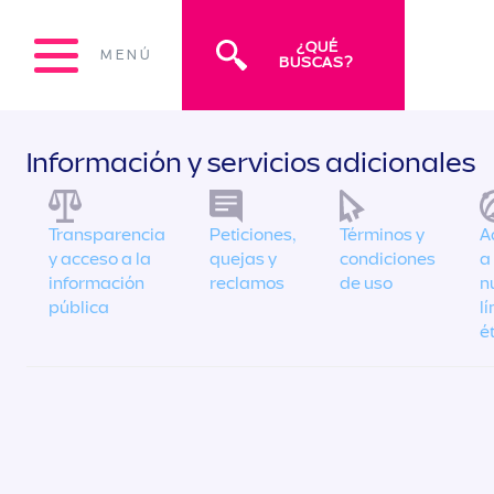
¿QUÉ
MENÚ
BUSCAS?
Información y servicios adicionales
Transparencia
Peticiones,
Términos y
A
y acceso a la
quejas y
condiciones
a
información
reclamos
de uso
n
pública
l
é