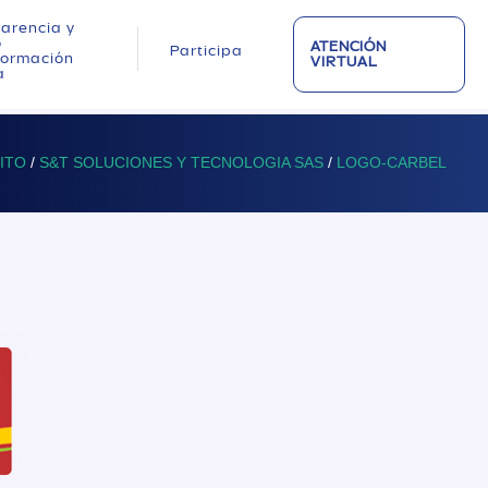
arencia y
o
ATENCIÓN
Participa
nformación
VIRTUAL
a
 ITO
/
S&T SOLUCIONES Y TECNOLOGIA SAS
/
LOGO-CARBEL