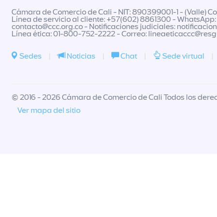
Cámara de Comercio de Cali - NIT: 890399001-1 - (Valle) Col
Línea de servicio al cliente: +57(602) 8861300 - WhatsApp:
contacto@ccc.org.co
- Notificaciones judiciales:
notificacio
Línea ética: 01-800-752-2222 - Correo:
lineaeticaccc@res
Sedes
|
Noticias
|
Chat
|
Sede virtual
|
© 2016 - 2026 Cámara de Comercio de Cali Todos los dere
Ver mapa del sitio