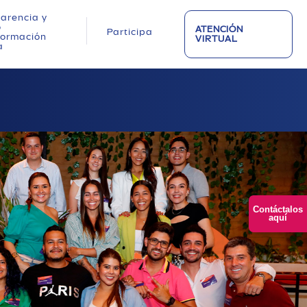
arencia y
o
ATENCIÓN
Participa
nformación
VIRTUAL
a
Contáctalos
aquí