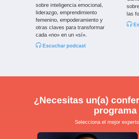
sobre inteligencia emocional,
sobr
liderazgo, emprendimiento
las f
femenino, empoderamiento y
Es
otras claves para transformar
cada «no» en un «sí».
Escuchar podcast
¿Necesitas un(a) confer
programa 
Selecciona el mejor experto