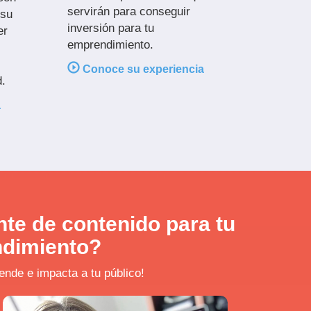
servirán para conseguir
 su
inversión para tu
er
emprendimiento.
Conoce su experiencia
.
a
nte de contenido para tu
ndimiento?
ende e impacta a tu público!