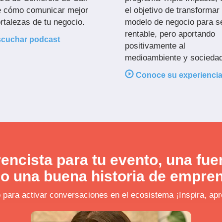
e cómo comunicar mejor
el objetivo de transformar
ortalezas de tu negocio.
modelo de negocio para s
rentable, pero aportando
cuchar podcast
positivamente al
medioambiente y sociedad
Conoce su experienci
encista para tu evento, una fue
o una buena historia de empre
 para activar conversaciones en el ecosistema ¡Inspira, apr