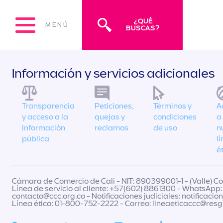
¿QUÉ
MENÚ
BUSCAS?
Información y servicios adicionales
Transparencia
Peticiones,
Términos y
A
y acceso a la
quejas y
condiciones
a
información
reclamos
de uso
n
pública
l
é
Cámara de Comercio de Cali - NIT: 890399001-1 - (Valle) Col
Línea de servicio al cliente: +57(602) 8861300 - WhatsApp:
contacto@ccc.org.co
- Notificaciones judiciales:
notificacio
Línea ética: 01-800-752-2222 - Correo:
lineaeticaccc@res