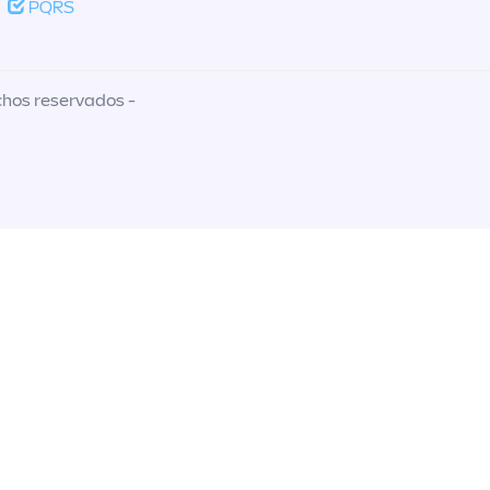
PQRS
chos reservados -