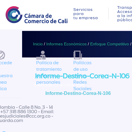
Transp
Servicios
Acces
para
a la i
tu empresa
públic
Inicio
/
Informes Económicos
/
Enfoque Competitivo
/
ccede
Política de
Políticas
tratamiento
de uso
Informe-Destino-Corea-N-106
uestra
de datos
de las
ínea
personales
Redes
Publicado 23 octubre, 2018
tica
Sociales
Informe-Destino-Corea-N-106
ombia - Calle 8 No. 3 - 14
 +57 318 886 1300 - Email:
nesjudiciales@ccc.org.co
-
guarda.com