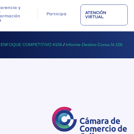
arencia y
o
ATENCIÓN
Participa
nformación
VIRTUAL
a
ENFOQUE COMPETITIVO #106
/
Informe-Destino-Corea-N-106