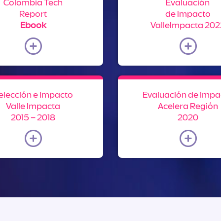
Colombia Tech
Evaluación
Report
de Impacto
Ebook
ValleImpacta 202
elección e Impacto
Evaluación de impa
Valle Impacta
Acelera Región
2015 – 2018
2020