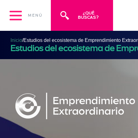
¿QUÉ
MENÚ
BUSCAS?
Inicio
/
Estudios del ecosistema de Emprendimiento Extraor
Estudios del ecosistema de Empr