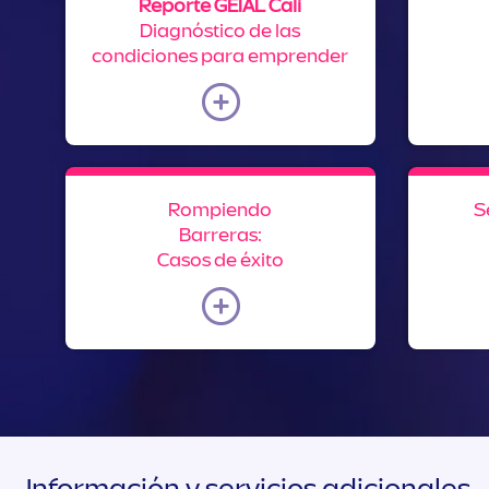
Reporte GEIAL Cali
Diagnóstico de las
condiciones para emprender
Rompiendo
S
Barreras:
Casos de éxito
Información y servicios adicionales