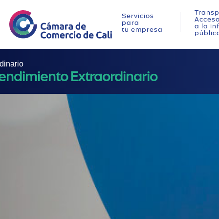
Transp
Servicios
Acces
para
a la i
tu empresa
públic
dinario
endimiento Extraordinario