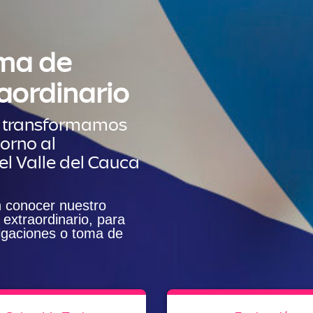
ema de
aordinario
i transformamos
torno al
el Valle del Cauca
n conocer nuestro
extraordinario, para
igaciones o toma de