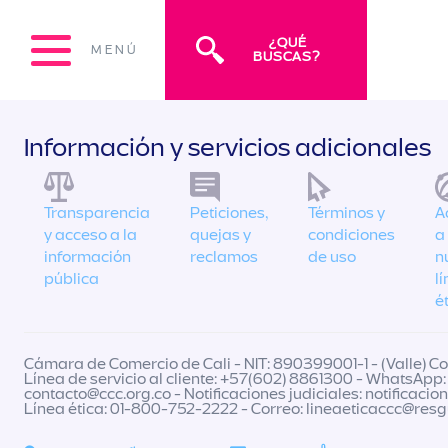
¿QUÉ
MENÚ
BUSCAS?
Información y servicios adicionales
Transparencia
Peticiones,
Términos y
A
y acceso a la
quejas y
condiciones
a
información
reclamos
de uso
n
pública
l
é
Cámara de Comercio de Cali - NIT: 890399001-1 - (Valle) Col
Línea de servicio al cliente: +57(602) 8861300 - WhatsApp:
contacto@ccc.org.co
- Notificaciones judiciales:
notificacio
Línea ética: 01-800-752-2222 - Correo:
lineaeticaccc@res