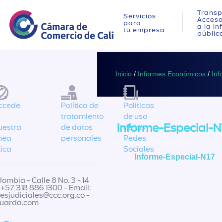
Transp
Servicios
Acces
para
a la i
tu empresa
públic
Inicio
/
Informes Económicos
/
Inf
ccede
Política de
Políticas
tratamiento
de uso
Informe-Especial-N
uestra
de datos
de las
ínea
personales
Redes
Publicado 10 junio, 2020
tica
Sociales
Informe-Especial-N17
ombia - Calle 8 No. 3 - 14
 +57 318 886 1300 - Email:
nesjudiciales@ccc.org.co
-
guarda.com