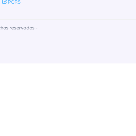
PQRS
chos reservados -