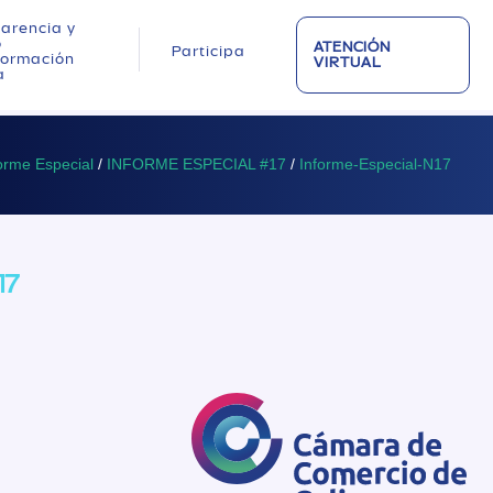
arencia y
o
ATENCIÓN
Participa
nformación
VIRTUAL
a
orme Especial
/
INFORME ESPECIAL #17
/
Informe-Especial-N17
17