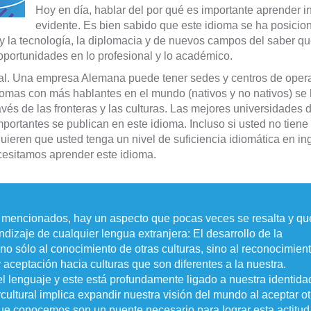
Hoy en día, hablar del por qué es importante aprender i
evidente. Es bien sabido que este idioma se ha posici
 y la tecnología, la diplomacia y de nuevos campos del saber q
 oportunidades en lo profesional y lo académico.
. Una empresa Alemana puede tener sedes y centros de opera
idiomas con más hablantes en el mundo (nativos y no nativos) se
avés de las fronteras y las culturas. Las mejores universidades
portantes se publican en este idioma. Incluso si usted no tiene
uieren que usted tenga un nivel de suficiencia idiomática en in
ecesitamos aprender este idioma.
 mencionados, hay un aspecto que pocas veces se resalta y qu
dizaje de cualquier lengua extranjera: El desarrollo de la
e no sólo al conocimiento de otras culturas, sino al reconocimien
 y aceptación hacia culturas que son diferentes a la nuestra.
l lenguaje y este está profundamente ligado a nuestra identida
rcultural implica expandir nuestra visión del mundo al aceptar ot
ue conocemos son un puente necesario para lograr esta actitud