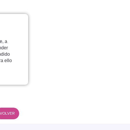
e, a
nder
ndido
a ello
VOLVER