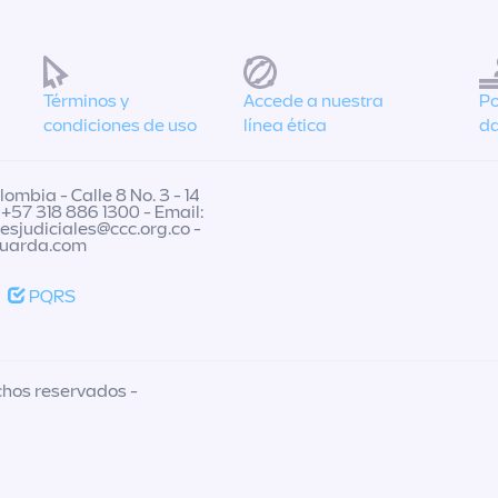
Términos y
Accede a nuestra
Po
condiciones de uso
línea ética
da
ombia - Calle 8 No. 3 - 14
 +57 318 886 1300 - Email:
nesjudiciales@ccc.org.co
-
guarda.com
PQRS
chos reservados -