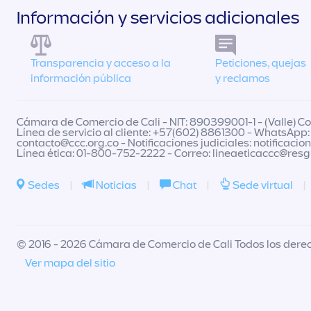
Información y servicios adicionales
Transparencia y acceso a la
Peticiones, quejas
información pública
y reclamos
Cámara de Comercio de Cali - NIT: 890399001-1 - (Valle) Col
Línea de servicio al cliente: +57(602) 8861300 - WhatsApp:
contacto@ccc.org.co
- Notificaciones judiciales:
notificacio
Línea ética: 01-800-752-2222 - Correo:
lineaeticaccc@res
Sedes
|
Noticias
|
Chat
|
Sede virtual
|
© 2016 - 2026 Cámara de Comercio de Cali Todos los dere
Ver mapa del sitio