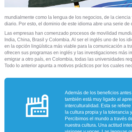
mundialmente como la lengua de los negocios, de la ciencia
diario. Por esto, el dominio de este idioma abre una serie de
Las empresas han comenzado procesos de movilidad mundial
India, China, Brasil y Colombia. Al ser el inglés uno de los 
en la opción lingüística más viable para la comunicación a tr
ofrecen sus programas en inglés y las investigaciones más im
emigrar a otro país, en Colombia, todas las universidades req
Todo lo anterior apunta a motivos prácticos por los cuales n
Además de los beneficios antes
también está muy ligado al apren
interculturalidad. Esta se refier
la cultura propia y la tolerancia
Percibimos el mundo a través de
nuestra cultura. Una actitud inte
visiones y voces. Las lenguas q