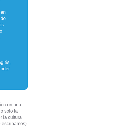
 en
ido
os
do
a
nglés,
ender
ión con una
o solo la
 la cultura
o escribamos)