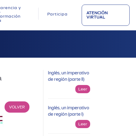
arencia y
o
ATENCIÓN
Participa
nformación
VIRTUAL
a
Inglés, un imperativo
a
de región (parte II)
Leer
VOLVER
Inglés, un imperativo
de región (parte I)
Leer