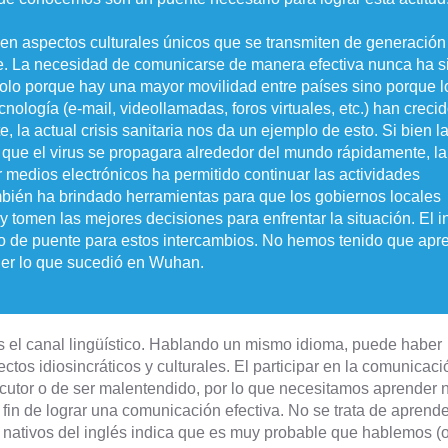
en aspectos culturales únicos que se transmiten de generación
je. La necesidad de comunicarse de manera efectiva nunca ha s
olo porque hay una mayor movilidad entre países sino porque l
nología (e-mail, videollamadas, foros virtuales, etc.) han creci
la actual crisis sanitaria nos da un ejemplo de esto. Si bien l
ó que el virus se propagara alrededor del mundo rápidamente, la
 medios electrónicos ha permitido continuar las actividades
bién ha brindado herramientas para que los gobiernos locales
 tomen las mejores decisiones para enfrentar la situación. El i
do de puente para estos intercambios. No hemos tenido que apr
er lo que sucedió en Wuhan.
el canal lingüístico. Hablando un mismo idioma, puede haber
tos idiosincráticos y culturales. El participar en la comunicac
rlocutor o de ser malentendido, por lo que necesitamos aprender n
 fin de lograr una comunicación efectiva. No se trata de aprender
 nativos del inglés indica que es muy probable que hablemos (