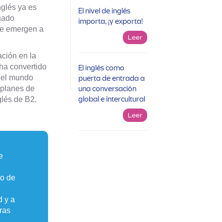
nglés ya es
El nivel de inglés
onado
importa, ¡y exporta!
ue emergen a
Leer
ción en la
 ha convertido
El inglés como
 del mundo
puerta de entrada a
 planes de
una conversación
global e intercultural
glés de B2.
Leer
e
to de
d y a
ras
.