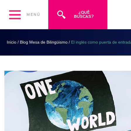
¿QUÉ
MENÚ
BUSCAS?
Inicio
/
Blog Mesa de Bilingüismo
/
El inglés como puerta de entrada