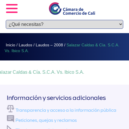
Inicio
/
Laudos
/
Laudos – 2008
/
Salazar Caldas & Cía. S.C.A.
Vs. Ibico S.A.
lazar Caldas & Cía. S.C.A. Vs. Ibico S.A.
Información y servicios adicionales
Transparencia y acceso a la información pública
Peticiones, quejas y reclamos