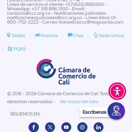
(Valle) Colombia - Calle 8 No. 3 - 14
Línea de servicio al cliente: +57(602) 8861300 -
WhatsApp: +57 318 886 1300 - Email:
contacto@ccc.org.co
- Notificaciones judiciales:
notificacionesjudiciales@ccc.org.co
- Línea ética: 01-
800-752-2222 - Correo:
lineaeticaccc@resguarda.com
Sedes
|
Noticias
|
Chat
|
Sede virtual
|
PQRS
© 2016 - 2026 Cámara de Comercio de Cali Todos los
derechos reservados -
Ver mapa del sitio
Escríbenos
SÍGUENOS EN: