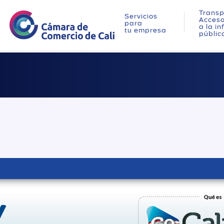
Transp
Servicios
Acces
para
a la i
tu empresa
públic