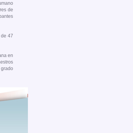
 humano
ores de
pantes
, de 47
ana en
estros
l grado