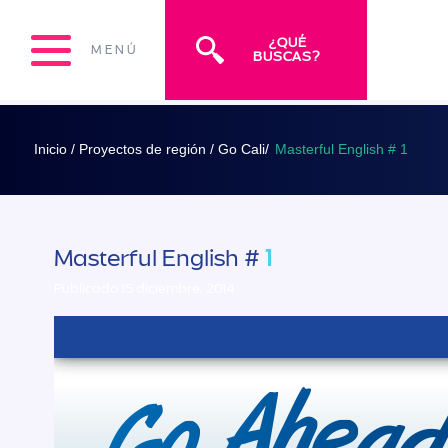
¿QUÉ
MENÚ
BUSCAS?
Inicio /
Proyectos de región /
Go Cali/
Masterful English # 1
Masterful English #
1
Publicado 15 diciembre, 2014