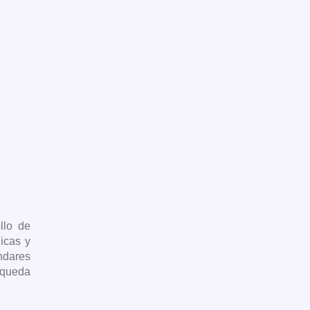
llo de
icas y
ndares
úsqueda