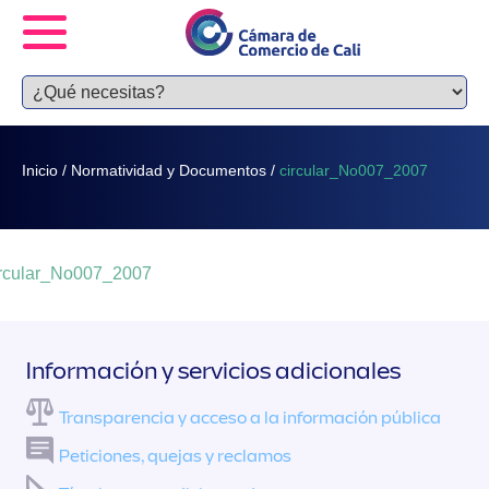
Inicio
/
Normatividad y Documentos
/
circular_No007_2007
ircular_No007_2007
Información y servicios adicionales
Transparencia y acceso a la información pública
Peticiones, quejas y reclamos