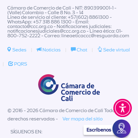
Cámara de Comercio de Cali - NIT: 890399001-1 -
(Valle) Colombia - Calle 8 No. 3 - 14
Línea de servicio al cliente: +57(602) 8861300 -
WhatsApp: +57 318 886 1300 - Email:
contacto@ccc.org.co
- Notificaciones judiciales:
notificacionesjudiciales@ccc.org.co
- Línea ética: 01-
800-752-2222 - Correo:
lineaeticaccc@resguarda.com
Sedes
|
Noticias
|
Chat
|
Sede virtual
|
PQRS
© 2016 - 2026 Cámara de Comercio de Cali Todos los
derechos reservados -
Ver mapa del sitio
Escríbenos
SÍGUENOS EN: