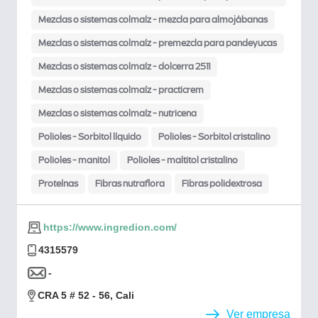
Mezclas o sistemas colmaíz - mezcla para almojábanas
Mezclas o sistemas colmaíz - premezcla para pandeyucas
Mezclas o sistemas colmaíz - dolcerra 2511
Mezclas o sistemas colmaíz - practicrem
Mezclas o sistemas colmaíz - nutricena
Polioles - Sorbitol líquido
Polioles - Sorbitol cristalino
Polioles - manitol
Polioles - maltitol cristalino
Proteínas
Fibras nutraflora
Fibras polidextrosa
https://www.ingredion.com/
4315579
-
CRA 5 # 52 - 56, Cali
Ver empresa