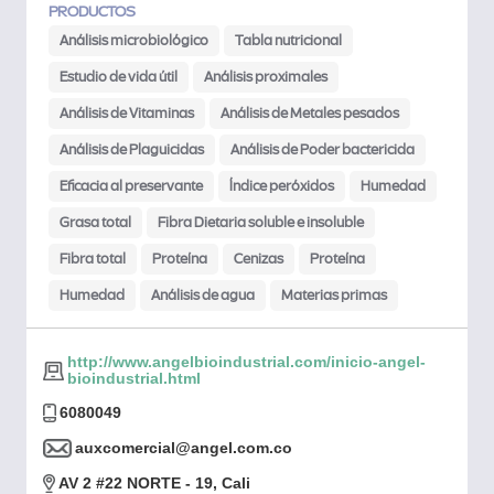
PRODUCTOS
Análisis microbiológico
Tabla nutricional
Estudio de vida útil
Análisis proximales
Análisis de Vitaminas
Análisis de Metales pesados
Análisis de Plaguicidas
Análisis de Poder bactericida
Eficacia al preservante
Índice peróxidos
Humedad
Grasa total
Fibra Dietaria soluble e insoluble
Fibra total
Proteína
Cenizas
Proteína
Humedad
Análisis de agua
Materias primas
http://www.angelbioindustrial.com/inicio-angel-
bioindustrial.html
6080049
auxcomercial@angel.com.co
AV 2 #22 NORTE - 19, Cali