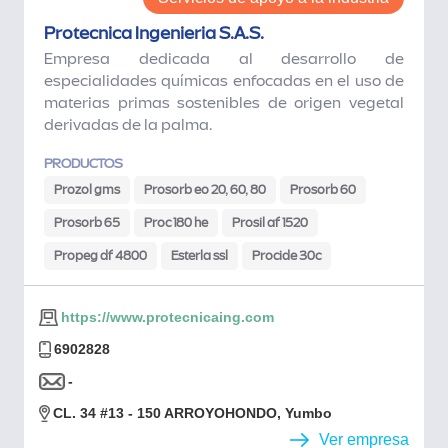
Protecnica Ingenieria S.A.S.
Empresa dedicada al desarrollo de
especialidades químicas enfocadas en el uso de
materias primas sostenibles de origen vegetal
derivadas de la palma.
PRODUCTOS
Prozol gms
Prosorb eo 20, 60, 80
Prosorb 60
Prosorb 65
Proc 180 he
Prosil af 1520
Propeg df 4800
Esterla ssl
Procide 30c
https://www.protecnicaing.com
6902828
-
CL. 34 #13 - 150 ARROYOHONDO, Yumbo
Ver empresa