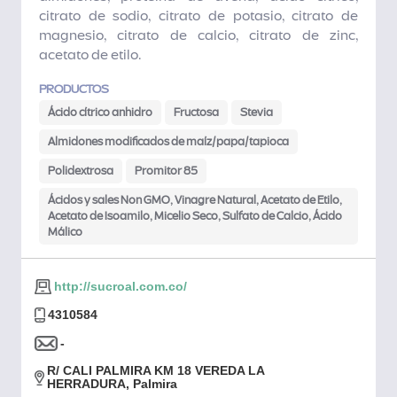
citrato de sodio, citrato de potasio, citrato de
magnesio, citrato de calcio, citrato de zinc,
acetato de etilo.
PRODUCTOS
Ácido cítrico anhidro
Fructosa
Stevia
Almidones modificados de maíz/papa/tapioca
Polidextrosa
Promitor 85
Ácidos y sales Non GMO, Vinagre Natural, Acetato de Etilo,
Acetato de Isoamilo, Micelio Seco, Sulfato de Calcio, Ácido
Málico
http://sucroal.com.co/
4310584
-
R/ CALI PALMIRA KM 18 VEREDA LA
HERRADURA, Palmira