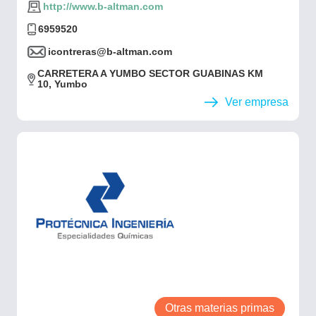
http://www.b-altman.com
6959520
icontreras@b-altman.com
CARRETERA A YUMBO SECTOR GUABINAS KM
10, Yumbo
Ver empresa
Otras materias primas