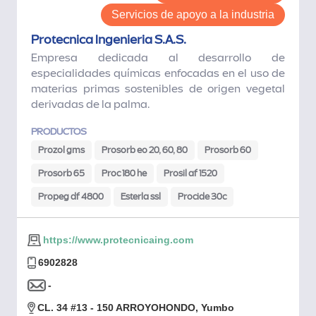
Servicios de apoyo a la industria
Protecnica Ingenieria S.A.S.
Empresa dedicada al desarrollo de
especialidades químicas enfocadas en el uso de
materias primas sostenibles de origen vegetal
derivadas de la palma.
PRODUCTOS
Prozol gms
Prosorb eo 20, 60, 80
Prosorb 60
Prosorb 65
Proc 180 he
Prosil af 1520
Propeg df 4800
Esterla ssl
Procide 30c
https://www.protecnicaing.com
6902828
-
CL. 34 #13 - 150 ARROYOHONDO, Yumbo