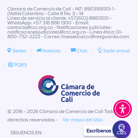
Cámara de Comercio de Cali - NIT: 890399001-1 -
(Valle) Colombia - Calle 8 No. 3 - 14
Línea de servicio al cliente: +57(602) 8861300 -
WhatsApp: +57 318 886 1300 - Email:
contacto@ccc.org.co
- Notificaciones judiciales:
notificacionesjudiciales@ccc.org.co
- Línea ética: 01-
800-752-2222 - Correo:
lineaeticaccc@resguarda.com
Sedes
|
Noticias
|
Chat
|
Sede virtual
|
PQRS
© 2016 - 2026 Cámara de Comercio de Cali Todos los
derechos reservados -
Ver mapa del sitio
Escríbenos
SÍGUENOS EN: