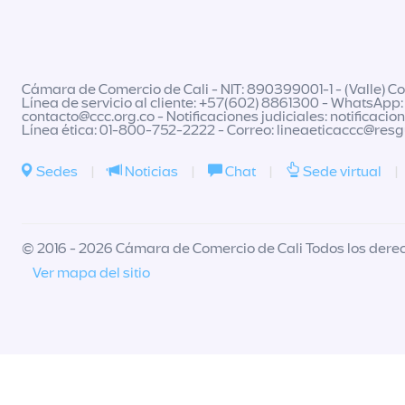
Cámara de Comercio de Cali - NIT: 890399001-1 - (Valle) Col
Línea de servicio al cliente: +57(602) 8861300 - WhatsApp:
contacto@ccc.org.co
- Notificaciones judiciales:
notificacio
Línea ética: 01-800-752-2222 - Correo:
lineaeticaccc@res
Sedes
|
Noticias
|
Chat
|
Sede virtual
|
© 2016 - 2026 Cámara de Comercio de Cali Todos los dere
Ver mapa del sitio