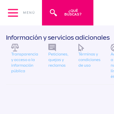
¿QUÉ
MENÚ
BUSCAS?
Información y servicios adicionales
Transparencia
Peticiones,
Términos y
A
y acceso a la
quejas y
condiciones
a
información
reclamos
de uso
n
pública
l
é