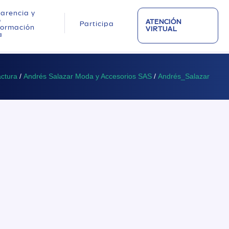
arencia y
o
ATENCIÓN
Participa
nformación
VIRTUAL
a
ctura
/
Andrés Salazar Moda y Accesorios SAS
/
Andrés_Salazar