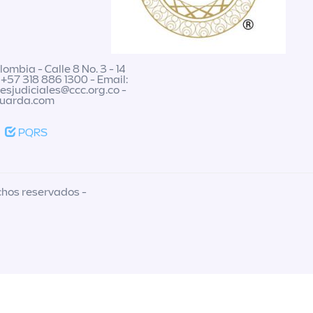
ombia - Calle 8 No. 3 - 14
 +57 318 886 1300 - Email:
nesjudiciales@ccc.org.co
-
guarda.com
PQRS
chos reservados -