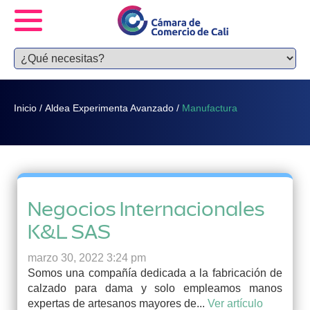
Inicio
/
Aldea Experimenta Avanzado
/
Manufactura
Negocios Internacionales
K&L SAS
marzo 30, 2022 3:24 pm
Somos una compañía dedicada a la fabricación de
calzado para dama y solo empleamos manos
expertas de artesanos mayores de...
Ver artículo