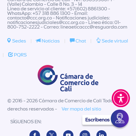
(Valle) Colombia - Calle 8 No. 3 - 14
Línea de servicio al cliente: +57(602) 8861300 -
WhatsApp: +57 318 886 1300 - Email:
contacto@ccc.org.co
- Notificaciones judiciales:
notificacionesjudiciales@ccc.org.co
- Línea ética: 01-
800-752-2222 - Correo:
lineaeticaccc@resguarda.com
Sedes
|
Noticias
|
Chat
|
Sede virtual
|
PQRS
© 2016 - 2026 Cámara de Comercio de Cali Todos los
derechos reservados -
Ver mapa del sitio
Escríbenos
SÍGUENOS EN: