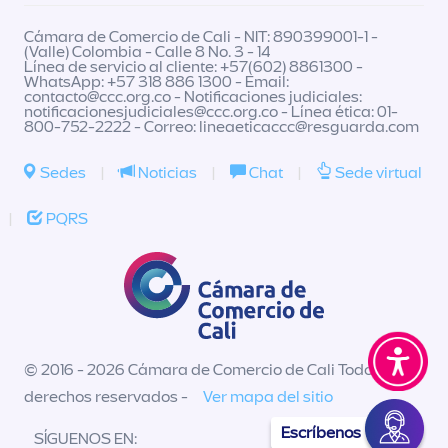
Cámara de Comercio de Cali - NIT: 890399001-1 -
(Valle) Colombia - Calle 8 No. 3 - 14
Línea de servicio al cliente: +57(602) 8861300 -
WhatsApp: +57 318 886 1300 - Email:
contacto@ccc.org.co
- Notificaciones judiciales:
notificacionesjudiciales@ccc.org.co
- Línea ética: 01-
800-752-2222 - Correo:
lineaeticaccc@resguarda.com
Sedes
|
Noticias
|
Chat
|
Sede virtual
|
PQRS
© 2016 - 2026 Cámara de Comercio de Cali Todos los
derechos reservados -
Ver mapa del sitio
Escríbenos
SÍGUENOS EN: