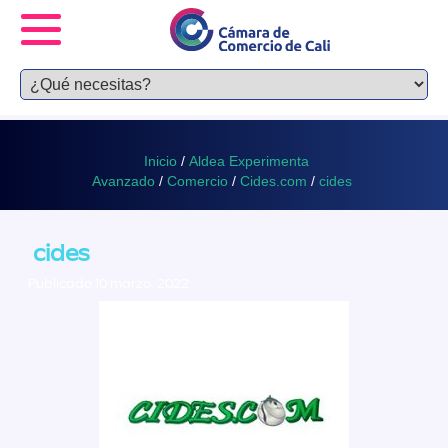
Inicio
/
Aldea Experimenta
Avanzado
/
Comercio
/
Cides.com
/
cides
cides
Publicado 10 marzo, 2022