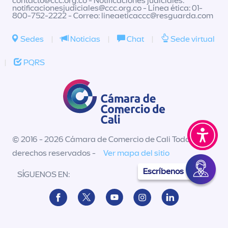
contacto@ccc.org.co
- Notificaciones judiciales:
notificacionesjudiciales@ccc.org.co
- Línea ética: 01-
800-752-2222 - Correo:
lineaeticaccc@resguarda.com
Sedes
|
Noticias
|
Chat
|
Sede virtual
|
PQRS
© 2016 - 2026 Cámara de Comercio de Cali Todos los
derechos reservados -
Ver mapa del sitio
Escríbenos
SÍGUENOS EN: