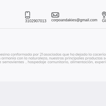
corpoandakies@gmail.com
G
3102907013
ina conformada por 21 asociados que ha dejado la cacería, 
monía con la naturaleza, nuestros principales productos son
 semovientes , hospedaje comunitario, alimentación, experi