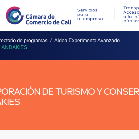
Transp
Servicios
Acces
para
a la i
tu empresa
públic
rectorio de programas
Aldea Experimenta Avanzado
 ANDAKIES
ORACIÓN DE TURISMO Y CONSER
KIES