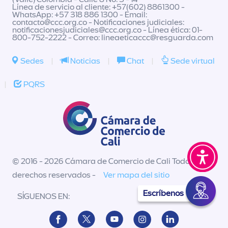
Línea de servicio al cliente: +57(602) 8861300 -
WhatsApp: +57 318 886 1300 - Email:
contacto@ccc.org.co
- Notificaciones judiciales:
notificacionesjudiciales@ccc.org.co
- Línea ética: 01-
800-752-2222 - Correo:
lineaeticaccc@resguarda.com
Sedes
|
Noticias
|
Chat
|
Sede virtual
|
PQRS
© 2016 - 2026 Cámara de Comercio de Cali Todos los
derechos reservados -
Ver mapa del sitio
Escríbenos
SÍGUENOS EN: