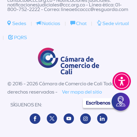
contacto@ccc.org.co
- Notificaciones judiciales:
notificacionesjudiciales@ccc.org.co
- Línea ética: 01-
800-752-2222 - Correo:
lineaeticaccc@resguarda.com
Sedes
|
Noticias
|
Chat
|
Sede virtual
|
PQRS
© 2016 - 2026 Cámara de Comercio de Cali Todos los
derechos reservados -
Ver mapa del sitio
Escríbenos
SÍGUENOS EN: