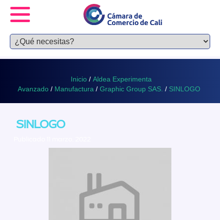
Inicio
/
Aldea Experimenta
Avanzado
/
Manufactura
/
Graphic Group SAS.
/
SINLOGO
SINLOGO
Publicado 11 marzo, 2022