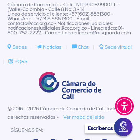
Cámara de Comercio de Cali - NIT: 890399001-1 -
(Valle) Colombia - Calle 8 No. 3 - 14
Línea de servicio al cliente: +57(602) 8861300 -
WhatsApp: +57 318 886 1300 - Email:
contacto@ccc.org.co
- Notificaciones judiciales:
notificacionesjudiciales@ccc.org.co
- Línea ética: 01-
800-752-2222 - Correo:
lineaeticaccc@resguarda.com
Sedes
|
Noticias
|
Chat
|
Sede virtual
|
PQRS
© 2016 - 2026 Cámara de Comercio de Cali Todos los
derechos reservados -
Ver mapa del sitio
Escríbenos
SÍGUENOS EN: