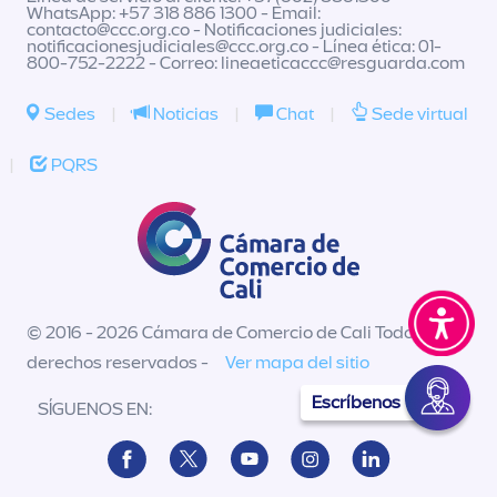
WhatsApp: +57 318 886 1300 - Email:
contacto@ccc.org.co
- Notificaciones judiciales:
notificacionesjudiciales@ccc.org.co
- Línea ética: 01-
800-752-2222 - Correo:
lineaeticaccc@resguarda.com
Sedes
|
Noticias
|
Chat
|
Sede virtual
|
PQRS
© 2016 - 2026 Cámara de Comercio de Cali Todos los
derechos reservados -
Ver mapa del sitio
Escríbenos
SÍGUENOS EN: