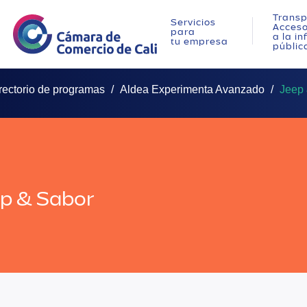
Transp
Servicios
Acces
para
a la i
tu empresa
públic
rectorio de programas
Aldea Experimenta Avanzado
Jeep
p & Sabor