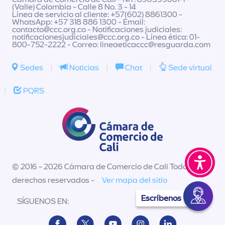
(Valle) Colombia - Calle 8 No. 3 - 14
Línea de servicio al cliente: +57(602) 8861300 -
WhatsApp: +57 318 886 1300 - Email:
contacto@ccc.org.co
- Notificaciones judiciales:
notificacionesjudiciales@ccc.org.co
- Línea ética: 01-
800-752-2222 - Correo:
lineaeticaccc@resguarda.com
Sedes
|
Noticias
|
Chat
|
Sede virtual
|
PQRS
© 2016 - 2026 Cámara de Comercio de Cali Todos los
derechos reservados -
Ver mapa del sitio
Escríbenos
SÍGUENOS EN: