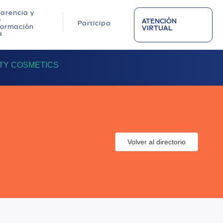
arencia y
o
ATENCIÓN
Participa
nformación
VIRTUAL
a
TY COSMETICS
Volver al directorio