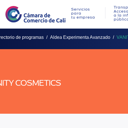
Transp
Servicios
Acces
para
a la i
tu empresa
públic
rectorio de programas
Aldea Experimenta Avanzado
VANI
NITY COSMETICS