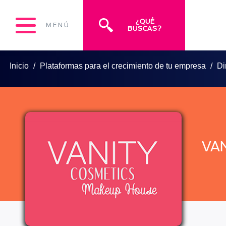
¿QUÉ
MENÚ
BUSCAS?
Inicio
Plataformas para el crecimiento de tu empresa
Di
VA