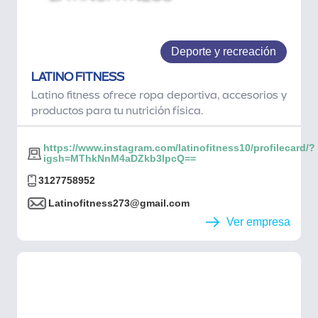
Deporte y recreación
LATINO FITNESS
Latino fitness ofrece ropa deportiva, accesorios y
productos para tu nutrición física.
https://www.instagram.com/latinofitness10/profilecard/?
igsh=MThkNnM4aDZkb3lpcQ==
3127758952
Latinofitness273@gmail.com
Ver empresa