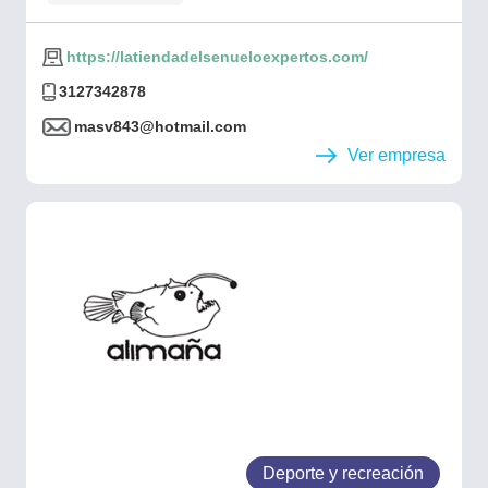
https://latiendadelsenueloexpertos.com/
3127342878
masv843@hotmail.com
Ver empresa
Deporte y recreación